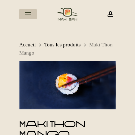
Skip
to
Menu
account
main
content
Accueil
Tous les produits
Maki Thon
Mango
Maki Thon
Mango