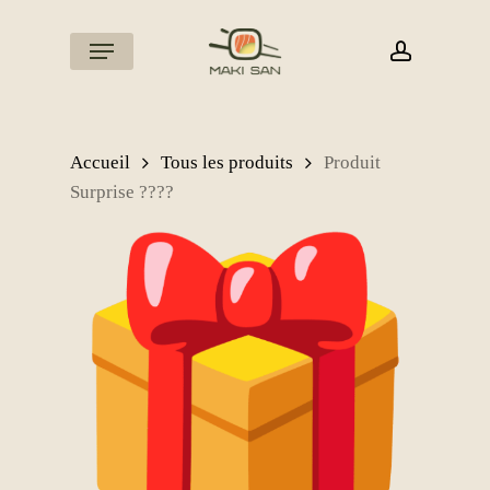
Skip
to
Menu
account
main
content
Accueil
Tous les produits
Produit
Surprise ????