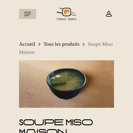
Skip
to
Menu
account
main
content
Accueil
Tous les produits
Soupe Miso
Maison
Soupe Miso
Maison